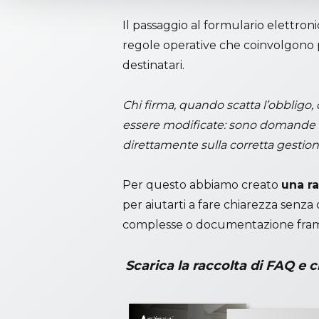
n
t
Il passaggio al formulario elettro
S
regole operative che coinvolgono p
e
destinatari.
l
e
Chi firma, quando scatta l’obbligo,
c
essere modificate: sono domande 
t
i
direttamente sulla corretta gestione 
o
n
Per questo abbiamo creato
una r
per aiutarti a fare chiarezza senz
complesse o documentazione fra
Scarica la raccolta di FAQ e c