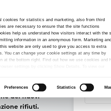
l cookies for statistics and marketing, also from third
ies are necessary to ensure that the site functions
cookies help us understand how visitors interact with the s
smitting information in an anonymous form. Marketing an
this website are only used to give you access to extra
s. You can change your cookie settings at any time by
con at the bottom right. Find out how we use cookies and
Nome
*
owser settings by clicking Show Details. To view our
re
.
mande più
Nome azie
Preferences
Statistics
Mar
one dei nuovi
zione rifiuti.