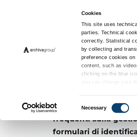
Cookies
This site uses technica
parties. Technical cook
correctly. Statistical 
by collecting and tran
preference cookies on 
eBook FAQ
content, such as video
clicking on the blue i
xFIR.
you can change your br
Cookie Policy
click he
C
Rispondiamo alle do
Necessary
o
frequenti sulla gesti
n
s
formulari di identifica
e