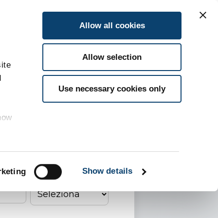
Allow all cookies
Allow selection
ite
d
Use necessary cookies only
 how
Cognome
*
nda
*
Ruolo
Show details
keting