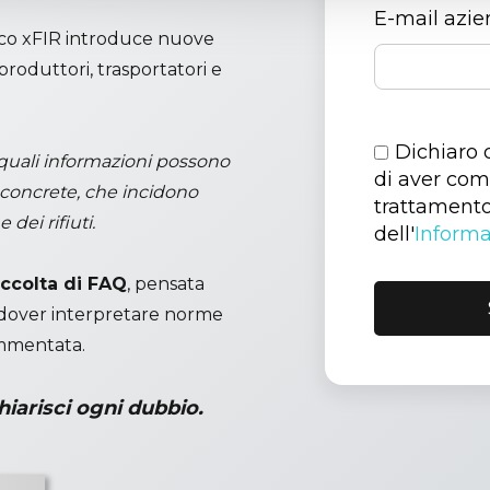
E-mail azie
nico xFIR introduce nuove
roduttori, trasportatori e
Dichiaro 
 quali informazioni possono
di aver comp
concrete, che incidono
trattamento 
dei rifiuti.
dell'
Informa
accolta di FAQ
, pensata
a dover interpretare norme
mmentata.
hiarisci ogni dubbio.